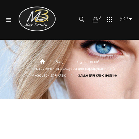
0
УКР
Все для нарощування вій
Інструменти та аксесуари для нарощування вій
Аксесуари для клею
Кільце для клею велике