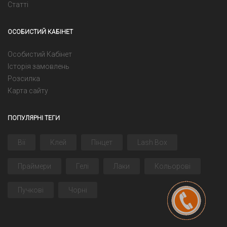
Статті
ОСОБИСТИЙ КАБІНЕТ
Особистий Кабінет
Історія замовлень
Розсилка
Карта сайту
ПОПУЛЯРНІ ТЕГИ
Вії
Клей
Пінцет
Lash Box
Праймери
Гелі
Лаки
Кольорові
Пучкові
Чорні