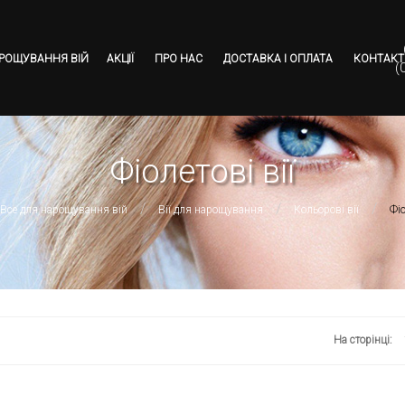
АРОЩУВАННЯ ВІЙ
АКЦІЇ
ПРО НАС
ДОСТАВКА І ОПЛАТА
КОНТАКТ
(
Фіолетові вії
Все для нарощування вій
Вії для нарощування
Кольорові вії
Фіо
На сторінці: