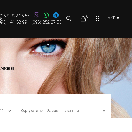
(067) 322-06-55
0
УКР
И
095) 141-33-99
;
(093) 252-27-55
летові вії
Сортувати по: