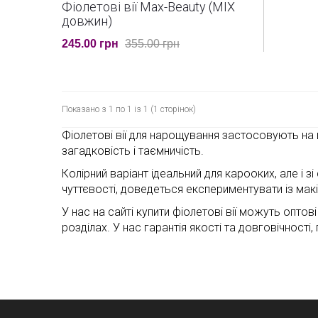
Фіолетові вії Max-Beauty (MIX
довжин)
245.00 грн
355.00 грн
Показано з 1 по 1 із 1 (1 сторінок)
Фіолетові вії для нарощування застосовують на 
загадковість і таємничість.
Колірний варіант ідеальний для карооких, але і
чуттєвості, доведеться експериментувати із ма
У нас на сайті купити фіолетові вії можуть оптов
розділах. У нас гарантія якості та довговічності,