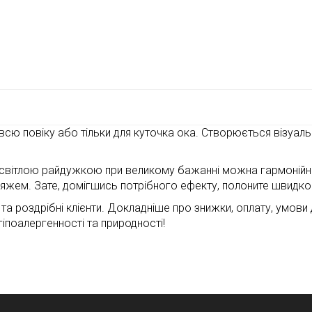
всю повіку або тільки для куточка ока. Створюється візуальн
 зі світлою райдужкою при великому бажанні можна гармоній
кіяжем. Зате, домігшись потрібного ефекту, полоните швидк
і та роздрібні клієнти. Докладніше про знижки, оплату, умов
 гіпоалергенності та природності!