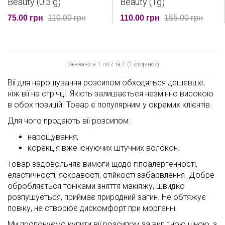
Beauty (0.5 g)
Beauty (1g)
75.00 грн
110.00 грн
110.00 грн
155.00 грн
Показано з 1 по 2 із 2 (1 сторінок)
Вії для нарощування розсипом обходяться дешевше,
ніж вії на стрічці. Якість залишається незмінно високою
в обох позицій. Товар є популярним у окремих клієнтів.
Для чого продають вії розсипом:
нарощування;
корекція вже існуючих штучних волокон.
Товар задовольняє вимоги щодо гіпоалергенності,
еластичності, яскравості, стійкості забарвлення. Добре
обробляється тоніками зняття макіяжу, швидко
розпушується, приймає природний загин. Не обтяжує
повіку, не створює дискомфорт при морганні.
Ми пропонуємо купити вії розсипом за вигідною ціною, з