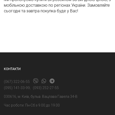
мобільною доставкою по регіонах України. Замовляйте
сьогодні та завтра покупка буде у Вас!
КОНТАКТИ
(067) 322-06-55
(095) 141-33-99
;
(093) 252-27-55
030616, м. Київ, бульв. Вацлава Гавела 34-В
Час роботи: Пн-Сб з 9.00 до 19.00