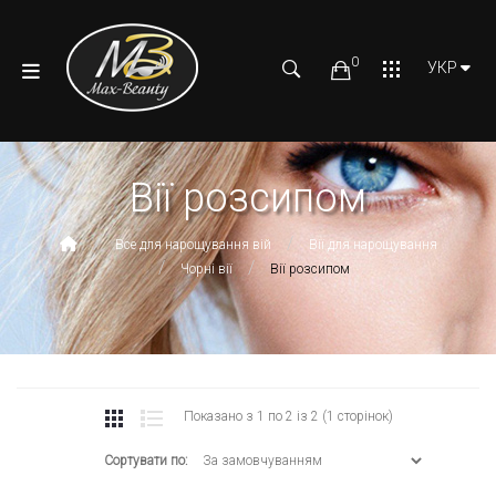
0
УКР
Вії розсипом
Все для нарощування вій
Вії для нарощування
Чорні вії
Вії розсипом
Показано з 1 по 2 із 2 (1 сторінок)
Сортувати по: