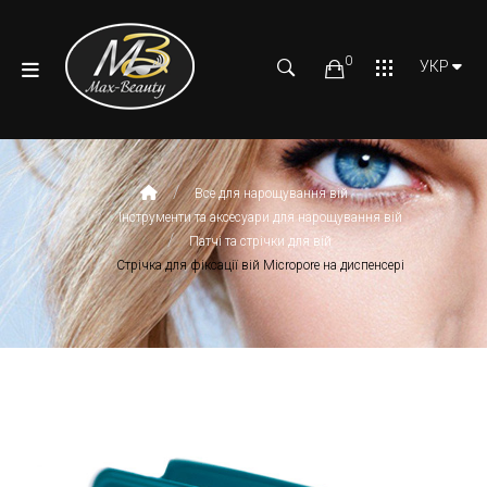
0
УКР
Все для нарощування вій
Інструменти та аксесуари для нарощування вій
Патчі та стрічки для вій
Стрічка для фіксації вій Micropore на диспенсері