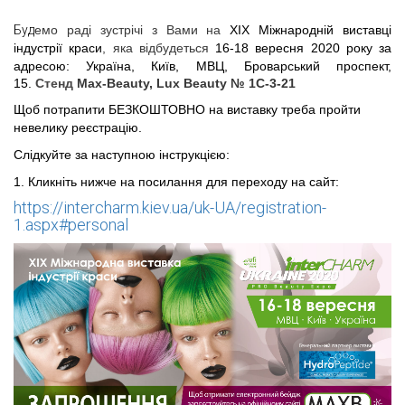
Буд
емо
раді зустрічі з Вами на
XIX Міжнародній виставці
індустрії краси
, яка відбудеться
16-18 вересня 2020 року за
адресою:
Україна, Київ, МВЦ, Броварський проспект,
15
.
Стенд
Max-Beauty, Lux Beauty № 1С-3-21
Щоб потрапити БЕЗКОШТОВНО на виставку треба пройти
невелику реєстрацію.
Слідкуйте за наступною інструкцією:
1. Кликніть нижче на посилання для переходу на сайт:
https://intercharm.kiev.ua/uk-UA/registration-
1.aspx#personal